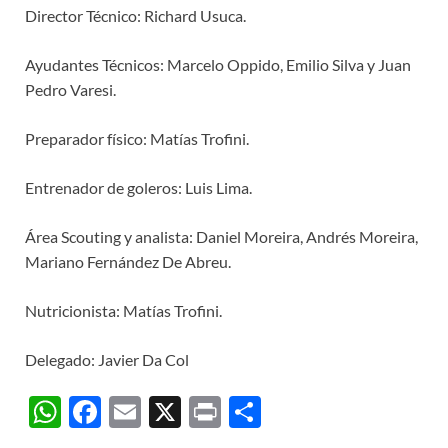
Director Técnico: Richard Usuca.
Ayudantes Técnicos: Marcelo Oppido, Emilio Silva y Juan
Pedro Varesi.
Preparador físico: Matías Trofini.
Entrenador de goleros: Luis Lima.
Área Scouting y analista: Daniel Moreira, Andrés Moreira,
Mariano Fernández De Abreu.
Nutricionista: Matías Trofini.
Delegado: Javier Da Col
W
F
E
X
P
C
h
ac
m
ri
o