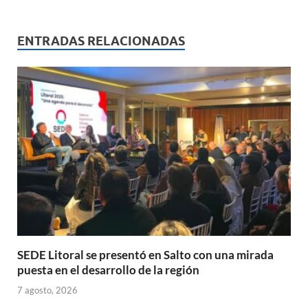
at
e
ail
nt
m
s
b
p
ENTRADAS RELACIONADAS
A
o
ar
p
o
ti
p
k
r
SEDE Litoral se presentó en Salto con una mirada
puesta en el desarrollo de la región
7 agosto, 2026