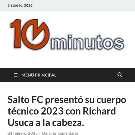
8 agosto, 2026
10minutos.com.uy
Tu conexión con Salto
MENÚ PRINCIPAL
Salto FC presentó su cuerpo
técnico 2023 con Richard
Usuca a la cabeza.
24 febrero, 2023
-
Dejar un comentario