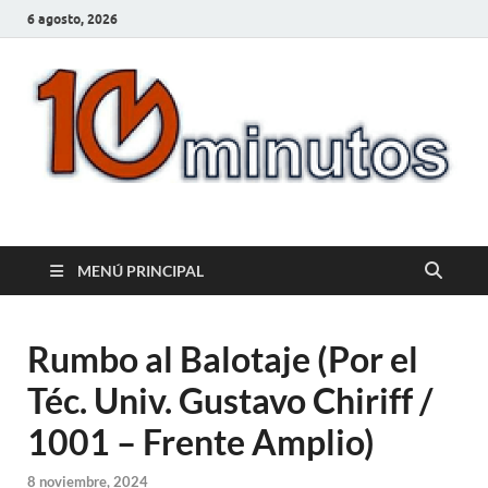
6 agosto, 2026
10minutos.com.uy
Tu conexión con Salto
MENÚ PRINCIPAL
Rumbo al Balotaje (Por el
Téc. Univ. Gustavo Chiriff /
1001 – Frente Amplio)
8 noviembre, 2024