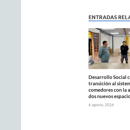
at
e
ai
s
b
ENTRADAS REL
A
o
p
o
p
k
Desarrollo Social 
transición al siste
comedores con la 
dos nuevos espaci
6 agosto, 2026