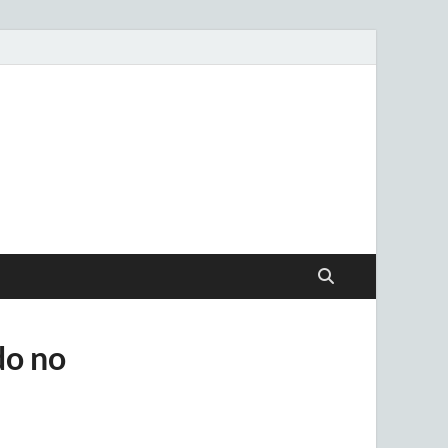
.uy
do no