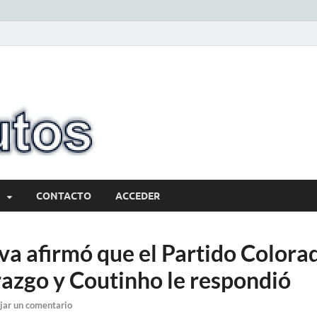
10minutos.com
Tu conexión con Salto
CONTACTO
ACCEDER
va afirmó que el Partido Colora
razgo y Coutinho le respondió
jar un comentario