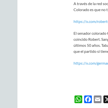
A través de la red so
Colorado es que no ti
https://x.com/robe
El senador colorado 
coincido Robert. San
últimos 50 años. Tab
que el partido si tien
https://x.com/germ
W
F
E
h
ac
m