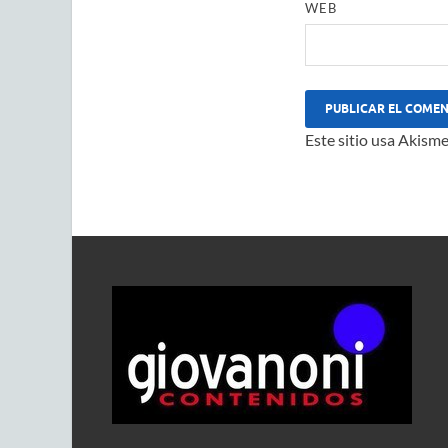
WEB
Este sitio usa Akisme