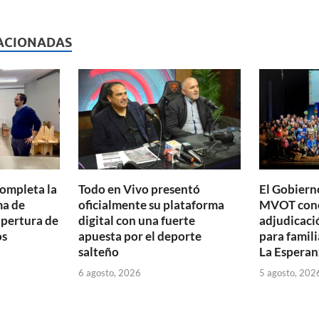
l
nt
m
p
ACIONADAS
ar
ti
r
completa la
Todo en Vivo presentó
El Gobierno
ma de
oficialmente su plataforma
MVOT conc
apertura de
digital con una fuerte
adjudicaci
os
apuesta por el deporte
para famili
salteño
La Esperan
6 agosto, 2026
5 agosto, 202