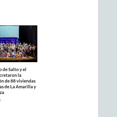
 de Salto y el
retaron la
ón de 88 viviendas
as de La Amarilla y
za
6