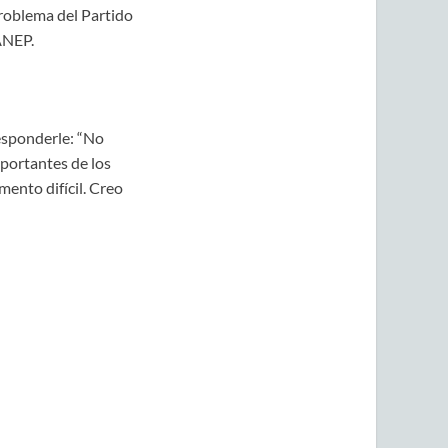
problema del Partido
ANEP.
esponderle: “No
mportantes de los
ento difícil. Creo