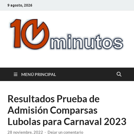
9 agosto, 2026
10minutos.com.uy
Tu conexión con Salto
MENÚ PRINCIPAL
Resultados Prueba de
Admisión Comparsas
Lubolas para Carnaval 2023
28 noviembre, 2022
-
Dejar un comentario