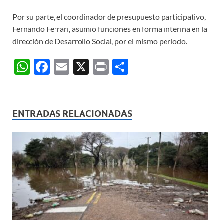
Por su parte, el coordinador de presupuesto participativo,
Fernando Ferrari, asumió funciones en forma interina en la
dirección de Desarrollo Social, por el mismo período.
W
F
E
X
P
C
h
ac
m
ri
o
at
e
ail
nt
m
s
b
p
ENTRADAS RELACIONADAS
A
o
ar
p
o
ti
p
k
r