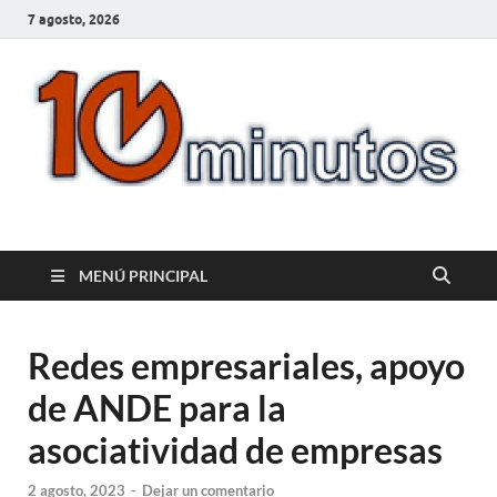
7 agosto, 2026
10minutos.com.uy
Tu conexión con Salto
MENÚ PRINCIPAL
Redes empresariales, apoyo
de ANDE para la
asociatividad de empresas
2 agosto, 2023
-
Dejar un comentario