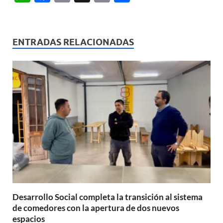
h
ac
m
ri
o
at
e
ail
nt
m
s
b
p
ENTRADAS RELACIONADAS
A
o
ar
p
o
ti
p
k
r
Desarrollo Social completa la transición al sistema
de comedores con la apertura de dos nuevos
espacios