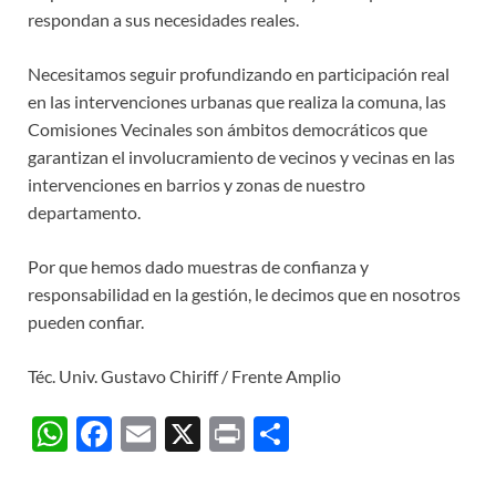
respondan a sus necesidades reales.
Necesitamos seguir profundizando en participación real
en las intervenciones urbanas que realiza la comuna, las
Comisiones Vecinales son ámbitos democráticos que
garantizan el involucramiento de vecinos y vecinas en las
intervenciones en barrios y zonas de nuestro
departamento.
Por que hemos dado muestras de confianza y
responsabilidad en la gestión, le decimos que en nosotros
pueden confiar.
Téc. Univ. Gustavo Chiriff / Frente Amplio
W
F
E
X
P
C
h
ac
m
ri
o