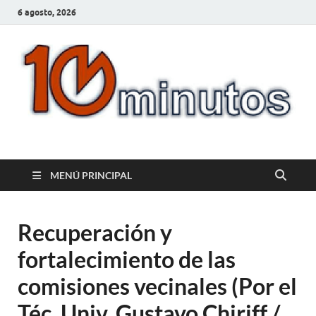
6 agosto, 2026
10minutos.com.uy
Tu conexión con Salto
MENÚ PRINCIPAL
Recuperación y
fortalecimiento de las
comisiones vecinales (Por el
Téc. Univ. Gustavo Chiriff /