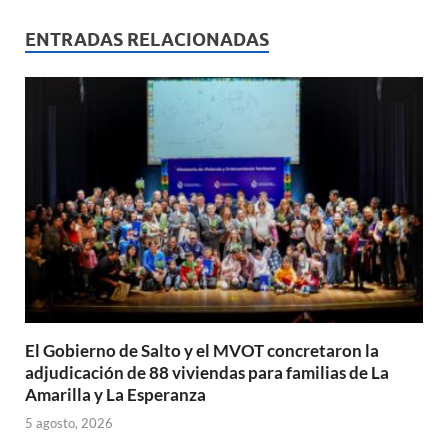
at
e
ail
nt
m
s
b
p
ENTRADAS RELACIONADAS
A
o
ar
p
o
ti
p
k
r
El Gobierno de Salto y el MVOT concretaron la
adjudicación de 88 viviendas para familias de La
Amarilla y La Esperanza
5 agosto, 2026