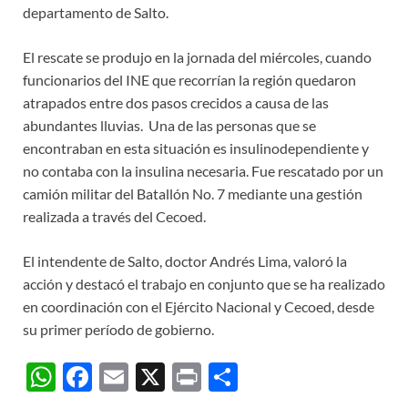
departamento de Salto.
El rescate se produjo en la jornada del miércoles, cuando
funcionarios del INE que recorrían la región quedaron
atrapados entre dos pasos crecidos a causa de las
abundantes lluvias. Una de las personas que se
encontraban en esta situación es insulinodependiente y
no contaba con la insulina necesaria. Fue rescatado por un
camión militar del Batallón No. 7 mediante una gestión
realizada a través del Cecoed.
El intendente de Salto, doctor Andrés Lima, valoró la
acción y destacó el trabajo en conjunto que se ha realizado
en coordinación con el Ejército Nacional y Cecoed, desde
su primer período de gobierno.
W
F
E
X
P
C
h
ac
m
ri
o