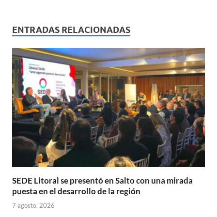
at
e
ail
nt
m
s
b
p
ENTRADAS RELACIONADAS
A
o
ar
p
o
ti
p
k
r
SEDE Litoral se presentó en Salto con una mirada
puesta en el desarrollo de la región
7 agosto, 2026