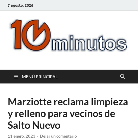
7 agosto, 2026
10minutos.com.uy
Tu conexión con Salto
MENÚ PRINCIPAL
Marziotte reclama limpieza
y relleno para vecinos de
Salto Nuevo
11 enero, 2023
-
Dejar un comentario