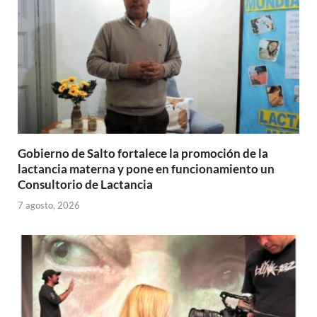
p
k
r
Gobierno de Salto fortalece la promoción de la
lactancia materna y pone en funcionamiento un
Consultorio de Lactancia
7 agosto, 2026