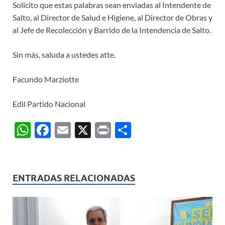
Solicito que estas palabras sean enviadas al Intendente de
Salto, al Director de Salud e Higiene, al Director de Obras y
al Jefe de Recolección y Barrido de la Intendencia de Salto.
Sin más, saluda a ustedes atte.
Facundo Marziotte
Edil Partido Nacional
W
F
E
X
P
C
h
ac
m
ri
o
at
e
ail
nt
m
s
b
p
ENTRADAS RELACIONADAS
A
o
ar
p
o
ti