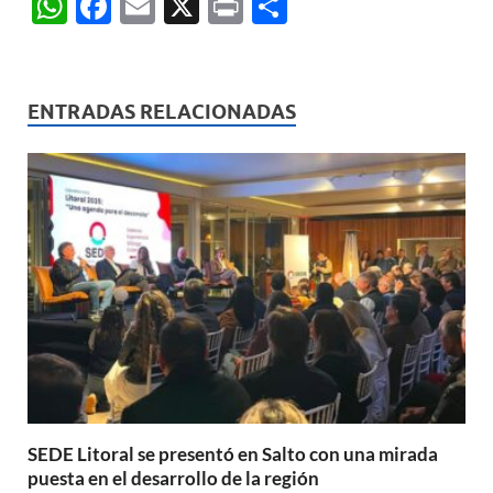
W
F
E
X
P
C
h
ac
m
ri
o
at
e
ail
nt
m
s
b
p
ENTRADAS RELACIONADAS
A
o
ar
p
o
ti
p
k
r
SEDE Litoral se presentó en Salto con una mirada
puesta en el desarrollo de la región