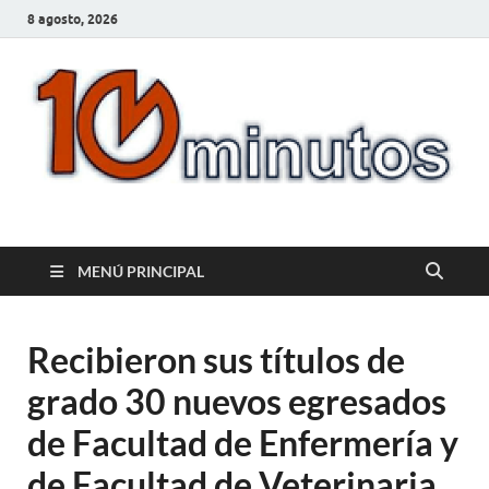
8 agosto, 2026
10minutos.com.uy
Tu conexión con Salto
MENÚ PRINCIPAL
Recibieron sus títulos de
grado 30 nuevos egresados
de Facultad de Enfermería y
de Facultad de Veterinaria