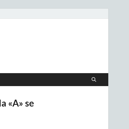
.uy
la «A» se