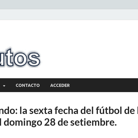
10minutos.com
Tu conexión con Salto
CONTACTO
ACCEDER
do: la sexta fecha del fútbol de 
el domingo 28 de setiembre.