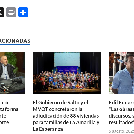
X
P
C
ri
o
l
nt
m
p
ACIONADAS
ar
ti
r
entó
El Gobierno de Salto y el
Edil Eduar
ataforma
MVOT concretaron la
“Las obras 
rte
adjudicación de 88 viviendas
discursos, 
orte
para familias de La Amarilla y
resultados
La Esperanza
5 agosto, 202