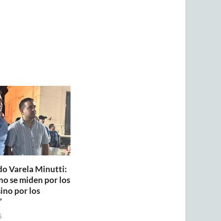
do Varela Minutti:
no se miden por los
sino por los
”
6