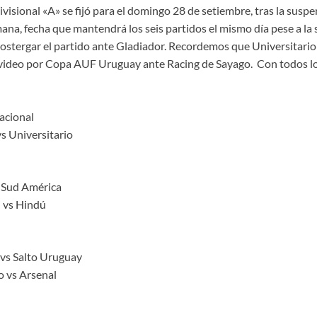
divisional «A» se fijó para el domingo 28 de setiembre, tras la sus
ana, fecha que mantendrá los seis partidos el mismo día pese a la 
postergar el partido ante Gladiador. Recordemos que Universitario 
ideo por Copa AUF Uruguay ante Racing de Sayago. Con todos los 
acional
s Universitario
s Sud América
l vs Hindú
 vs Salto Uruguay
o vs Arsenal