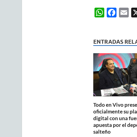
W
F
E
h
ac
m
at
e
ai
s
b
ENTRADAS REL
A
o
p
o
p
k
Todo en Vivo pres
oficialmente su pl
digital con una fue
apuesta por el dep
salteño