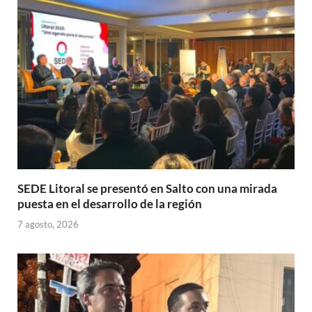
p
o
ti
p
k
r
SEDE Litoral se presentó en Salto con una mirada
puesta en el desarrollo de la región
7 agosto, 2026