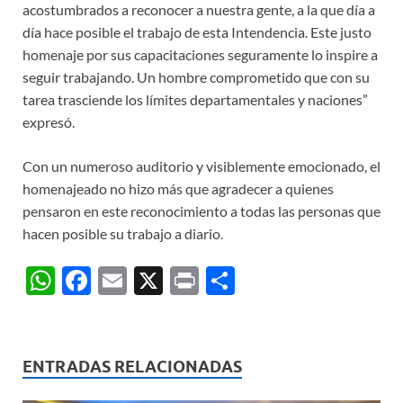
acostumbrados a reconocer a nuestra gente, a la que día a
día hace posible el trabajo de esta Intendencia. Este justo
homenaje por sus capacitaciones seguramente lo inspire a
seguir trabajando. Un hombre comprometido que con su
tarea trasciende los límites departamentales y naciones”
expresó.
Con un numeroso auditorio y visiblemente emocionado, el
homenajeado no hizo más que agradecer a quienes
pensaron en este reconocimiento a todas las personas que
hacen posible su trabajo a diario.
W
F
E
X
P
C
h
ac
m
ri
o
at
e
ail
nt
m
s
b
p
ENTRADAS RELACIONADAS
A
o
ar