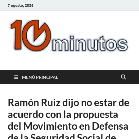
7 agosto, 2026
10minutos.com.uy
Tu conexión con Salto
MENÚ PRINCIPAL
Ramón Ruiz dijo no estar de
acuerdo con la propuesta
del Movimiento en Defensa
de la Seguridad Social de