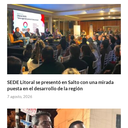
A
o
ar
p
o
ti
p
k
r
SEDE Litoral se presentó en Salto con una mirada
puesta en el desarrollo de la región
7 agosto, 2026