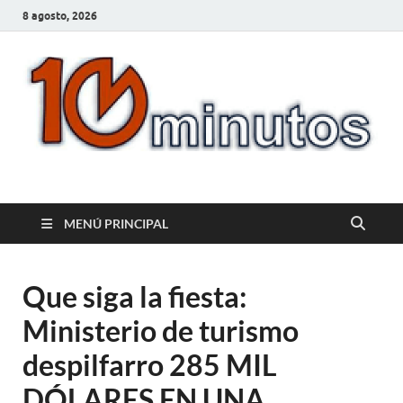
8 agosto, 2026
10minutos.com.uy
Tu conexión con Salto
MENÚ PRINCIPAL
Que siga la fiesta:
Ministerio de turismo
despilfarro 285 MIL
DÓLARES EN UNA