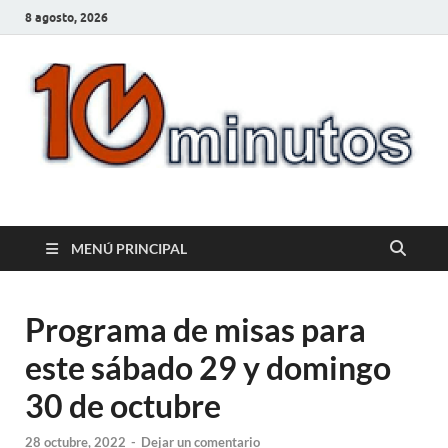
8 agosto, 2026
10minutos.com.uy
Tu conexión con Salto
MENÚ PRINCIPAL
Programa de misas para
este sábado 29 y domingo
30 de octubre
28 octubre, 2022
-
Dejar un comentario