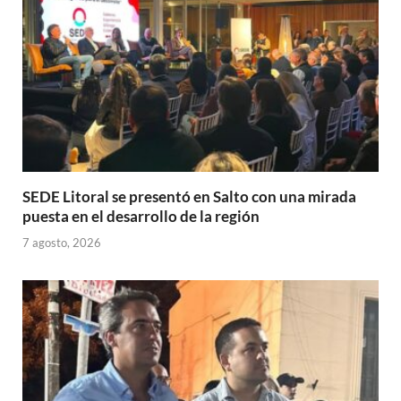
p
k
r
SEDE Litoral se presentó en Salto con una mirada
puesta en el desarrollo de la región
7 agosto, 2026