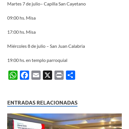
Martes 7 de julio– Capilla San Cayetano
09:00 hs. Misa
17:00 hs. Misa
Miércoles 8 de julio – San Juan Calabria
19:00 hs. en templo parroquial
W
F
E
X
P
C
h
ac
m
ri
o
at
e
ail
nt
m
s
b
p
ENTRADAS RELACIONADAS
A
o
ar
p
o
ti