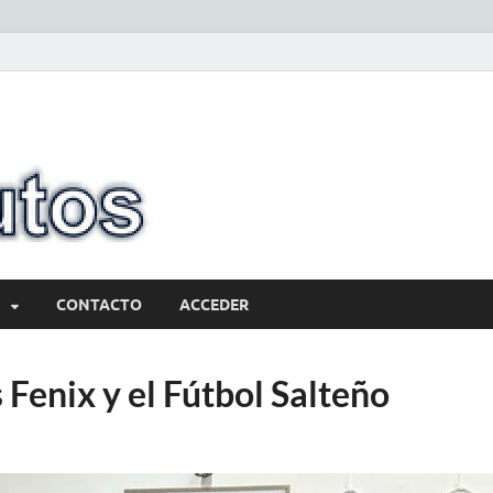
10minutos.com
Tu conexión con Salto
CONTACTO
ACCEDER
Fenix y el Fútbol Salteño