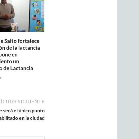
e Salto fortalece
n de la lactancia
pone en
iento un
o de Lactancia
6
ÍCULO SIGUIENTE
e será el único punto
bilitado en la ciudad