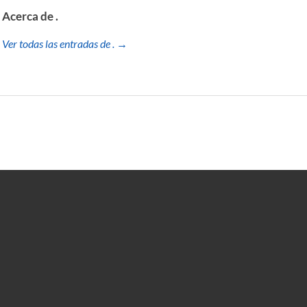
Acerca de .
Ver todas las entradas de . →