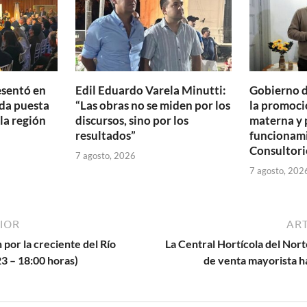
r
esentó en
Edil Eduardo Varela Minutti:
Gobierno d
da puesta
“Las obras no se miden por los
la promoció
 la región
discursos, sino por los
materna y 
resultados”
funcionam
Consultori
7 agosto, 2026
7 agosto, 202
IOR
ART
 por la creciente del Río
La Central Hortícola del Nort
3 – 18:00 horas)
de venta mayorista ha