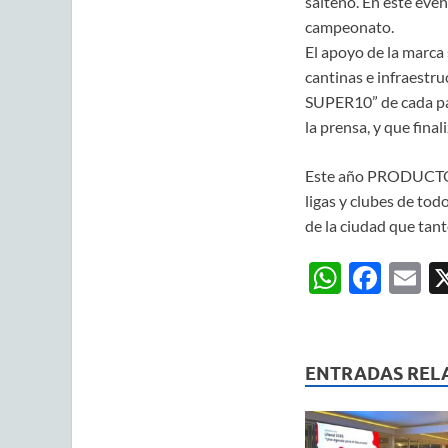
salteño. En este ev
campeonato.
El apoyo de la marca 
cantinas e infraestr
SUPER10” de cada par
la prensa, y que fina
Este año PRODUCTOS 
ligas y clubes de tod
de la ciudad que tant
W
F
E
h
ac
m
at
e
ai
s
b
ENTRADAS REL
A
o
p
o