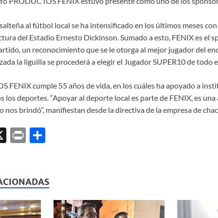
ento PRODUCTOS FENIX estuvo presente como uno de los sponsors
salteña al fútbol local se ha intensificado en los últimos meses con
uctura del Estadio Ernesto Dickinson. Sumado a esto, FENIX es el s
tido, un reconocimiento que se le otorga al mejor jugador del en
lizada la liguilla se procederá a elegir el Jugador SUPER10 de todo
FENIX cumple 55 años de vida, en los cuáles ha apoyado a instit
os los deportes. “Apoyar al deporte local es parte de FENIX, es una
o nos brindó”, manifiestan desde la directiva de la empresa de cha
X
P
C
ri
o
l
nt
m
p
ACIONADAS
ar
ti