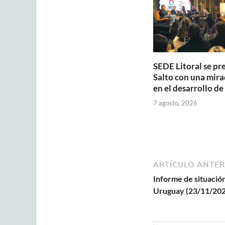
p
k
SEDE Litoral se pr
Salto con una mira
en el desarrollo de
7 agosto, 2026
ARTÍCULO ANTER
Informe de situación
Uruguay (23/11/202