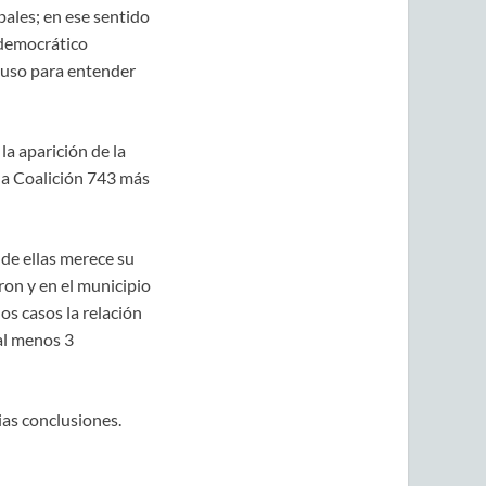
pales; en ese sentido
a democrático
luso para entender
la aparición de la
la Coalición 743 más
 de ellas merece su
ron y en el municipio
s casos la relación
al menos 3
ias conclusiones.