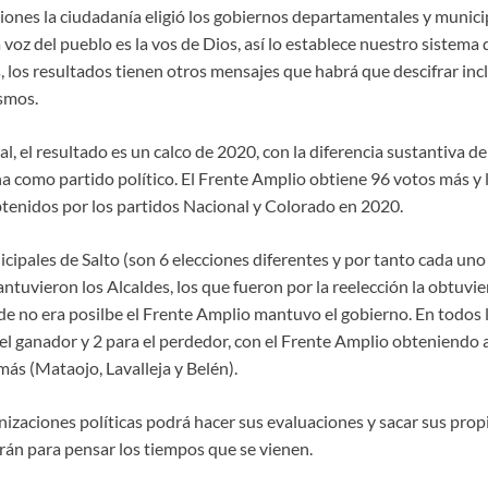
ciones la ciudadanía eligió los gobiernos departamentales y munici
la voz del pueblo es la vos de Dios, así lo establece nuestro sistem
 los resultados tienen otros mensajes que habrá que descifrar inc
ismos.
, el resultado es un calco de 2020, con la diferencia sustantiva de 
a como partido político. El Frente Amplio obtiene 96 votos más y 
btenidos por los partidos Nacional y Colorado en 2020.
ipales de Salto (son 6 elecciones diferentes y por tanto cada uno
antuvieron los Alcaldes, los que fueron por la reelección la obtuvie
e no era posilbe el Frente Amplio mantuvo el gobierno. En todos lo
 el ganador y 2 para el perdedor, con el Frente Amplio obteniendo 
más (Mataojo, Lavalleja y Belén).
izaciones políticas podrá hacer sus evaluaciones y sacar sus prop
rán para pensar los tiempos que se vienen.