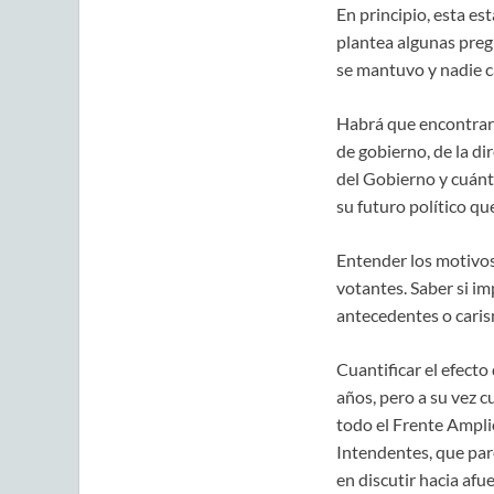
En principio, esta es
plantea algunas preg
se mantuvo y nadie c
Habrá que encontrar l
de gobierno, de la di
del Gobierno y cuánt
su futuro político qu
Entender los motivos
votantes. Saber si im
antecedentes o caris
Cuantificar el efect
años, pero a su vez c
todo el Frente Amplio
Intendentes, que pare
en discutir hacia afu