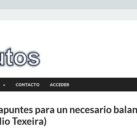
10minutos.com
Tu conexión con Salto
CONTACTO
ACCEDER
apuntes para un necesario balan
io Texeira)