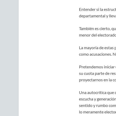
Entender si la estruc
departamental y llev
También es cierto, q
menor del electorado
La mayoría de estas 
como acusaciones. No
Pretendemos iniciar 
su cuota parte de re
proyectarnos en la c
Una autocrítica que 
escucha y generación
sentido y rumbo comú
lo meramente electora