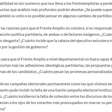
tabilidad en los numeros que nos lleva a los frenteamplistas a perd
untas que análisis más profundos podrán develar. ¿Se puede supon
ambió su voto o es posible pensar en algunos cambios de partidos
as razones para que el Frente Amplio no creciera, si es responsabi
rección política partidaria, de ambas o de factores exógenos. ¿Cuánt
o desgasta? ¿Cuánto incide que la cabeza del ejecutivo estuviera
e por la gestión de gobierno?
 para que el Frente Amplio a nivel departamental no fuera capaz 
portan más las adhesiones ideológicas partidarias, las propuestas
mas de los candidatos. ¿Cuánto pesan las promesas personalizadas 
o de las campañas electorales permanentes como las que vivimos en
uanto pudo incidir la falta de una fuerte campaña electoral instituc
. ¿Cuánto incidieron la falta de cohesión entre los discursos de lo
cían a los ojos de los votantes más preocupados en marcar su perf
era?