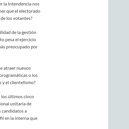
er la Intendencia nos
er que el electorado
 de los votantes?
lidad de la gestión
o pesa el ejercicio
 más preocupado por
de atraer nuevos
 programáticas o los
y el clientelismo?
 los últimos cinco
ional unitaria de
s candidatos a
il en la interna que