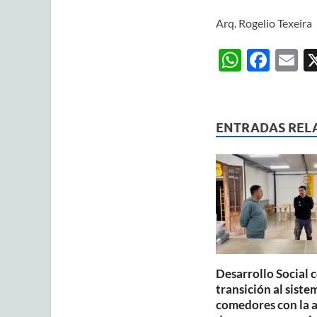
Arq. Rogelio Texeira
W
F
E
h
ac
m
at
e
ai
s
b
ENTRADAS REL
A
o
p
o
p
k
Desarrollo Social 
transición al siste
comedores con la 