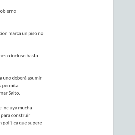
gobierno
ción marca un piso no
nes o incluso hasta
da uno deberá asumir
s permita
nar Salto.
ue incluya mucha
 para construir
 política que supere