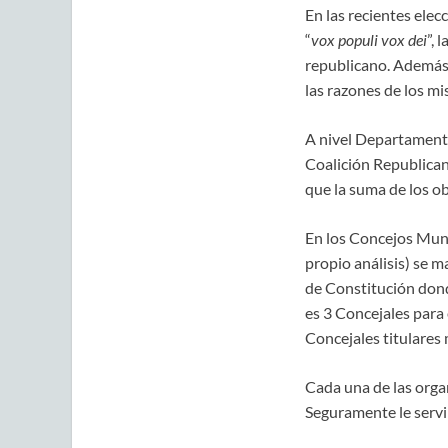
En las recientes elec
“
vox populi vox dei
”, 
republicano. Además,
las razones de los m
A nivel Departamental
Coalición Republican
que la suma de los o
En los Concejos Munic
propio análisis) se m
de Constitución dond
es 3 Concejales para
Concejales titulares 
Cada una de las organ
Seguramente le servi