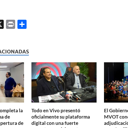
X
P
C
ri
o
l
nt
m
p
ACIONADAS
ar
ti
r
completa la
Todo en Vivo presentó
El Gobierno
ma de
oficialmente su plataforma
MVOT conc
apertura de
digital con una fuerte
adjudicaci