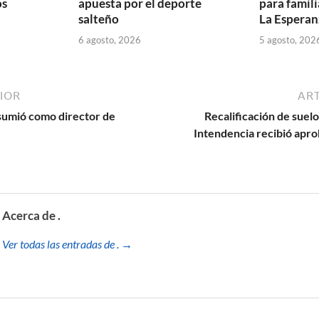
os
apuesta por el deporte
para famili
salteño
La Esperan
6 agosto, 2026
5 agosto, 202
IOR
ART
umió como director de
Recalificación de suelo
Intendencia recibió apro
Acerca de .
Ver todas las entradas de . →