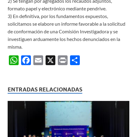
2) Se tengan por agregados los recaudos adjuntos,
formato papel y electrónico mediante pendrive.
3) En definitiva, por los fundamentos expuestos,
solicitamos se elabore un informe favorable a la solicitud
de conformación de una Comisión Investigadora y se
investiguen arduamente los hechos denunciados en la
misma.
W
F
E
X
P
C
h
ac
m
ri
o
at
e
ail
nt
m
s
b
p
ENTRADAS RELACIONADAS
A
o
ar
p
o
ti
p
k
r