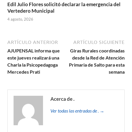
Edil Julio Flores solicitó declarar la emergencia del
Vertedero Municipal
4 agosto, 2026
ARTÍCULO ANTERIOR
ARTÍCULO SIGUIENTE
AJUPENSAL informa que
Giras Rurales coordinadas
este jueves realizará una
desde la Red de Atención
Charla la Psicopedagoga
Primaria de Salto para esta
Mercedes Prati
semana
Acerca de .
Ver todas las entradas de . →