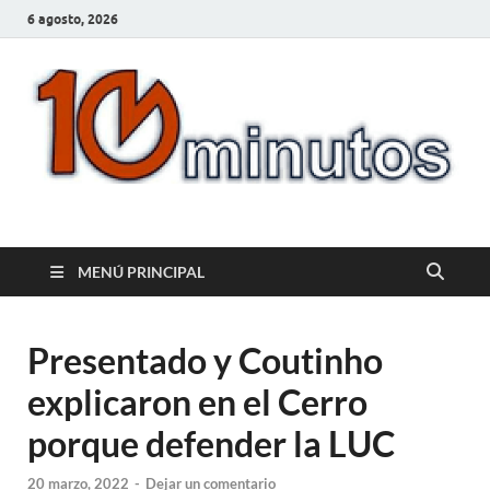
6 agosto, 2026
10minutos.com.uy
Tu conexión con Salto
MENÚ PRINCIPAL
Presentado y Coutinho
explicaron en el Cerro
porque defender la LUC
20 marzo, 2022
-
Dejar un comentario