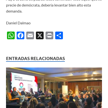
precie de demócrata, debería levantar bien alto esta
demanda.
Daniel Dalmao
W
F
E
X
P
C
h
ac
m
ri
o
at
e
ail
nt
m
s
b
p
ENTRADAS RELACIONADAS
A
o
ar
p
o
ti
p
k
r