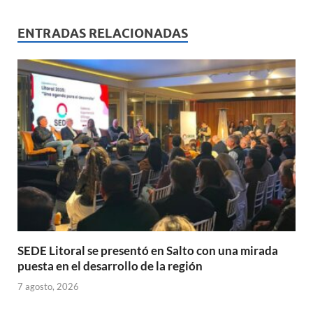
at
e
ail
nt
m
s
b
p
ENTRADAS RELACIONADAS
A
o
ar
p
o
ti
p
k
r
SEDE Litoral se presentó en Salto con una mirada
puesta en el desarrollo de la región
7 agosto, 2026