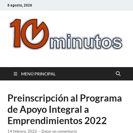
8 agosto, 2026
10minutos.com.uy
Tu conexión con Salto
MENÚ PRINCIPAL
Preinscripción al Programa
de Apoyo Integral a
Emprendimientos 2022
14 febrero, 2022
-
Dejar un comentario