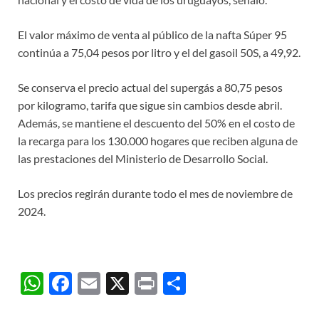
El valor máximo de venta al público de la nafta Súper 95
continúa a 75,04 pesos por litro y el del gasoil 50S, a 49,92.
Se conserva el precio actual del supergás a 80,75 pesos
por kilogramo, tarifa que sigue sin cambios desde abril.
Además, se mantiene el descuento del 50% en el costo de
la recarga para los 130.000 hogares que reciben alguna de
las prestaciones del Ministerio de Desarrollo Social.
Los precios regirán durante todo el mes de noviembre de
2024.
W
F
E
X
P
C
h
ac
m
ri
o