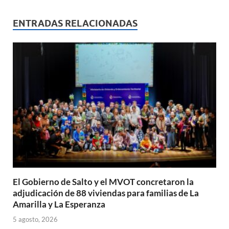
at
e
ail
nt
m
s
b
p
ENTRADAS RELACIONADAS
A
o
ar
p
o
ti
p
k
r
El Gobierno de Salto y el MVOT concretaron la
adjudicación de 88 viviendas para familias de La
Amarilla y La Esperanza
5 agosto, 2026