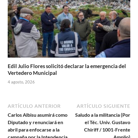
Edil Julio Flores solicitó declarar la emergencia del
Vertedero Municipal
4 agosto, 2026
ARTÍCULO ANTERIOR
ARTÍCULO SIGUIENTE
Carlos Albisu asumirá como
Saludo a la militancia (Por
Diputado y renunciará en
el Téc. Univ. Gustavo
abril para enfocarse a la
Chiriff / 1001-Frente
campaña por la Intendencia
Amplio)