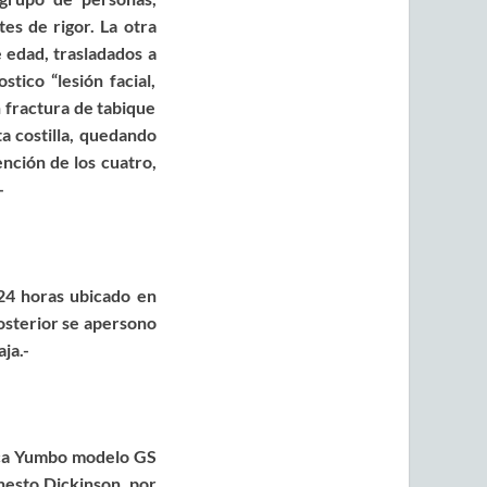
tes de rigor
.
La otra
 edad, trasladados a
tico “lesión facial,
 fractura de tabique
a costilla, quedando
nción de los cuatro,
-
24 horas ubicado en
posterior se apersono
ja.-
rca Yumbo modelo GS
rnesto Dickinson, por