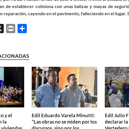
an de establecer colision
a
c
o
n
unas balizas y mayas de segurid
en reparación
, cayendo en el pavimento,
falleciendo en el lugar
.
S
X
P
C
ri
o
l
nt
m
p
ACIONADAS
ar
ti
r
o y el
Edil Eduardo Varela Minutti:
Edil Julio F
 la
“Las obras no se miden por los
declarar l
 viviendas
discursos, sino por los
Vertedero 