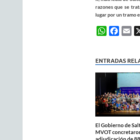
razones que se trat
lugar por un tramo 
W
F
E
h
ac
m
at
e
ai
s
b
ENTRADAS REL
A
o
p
o
p
k
El Gobierno de Salt
MVOT concretaron
adjudicación de 88