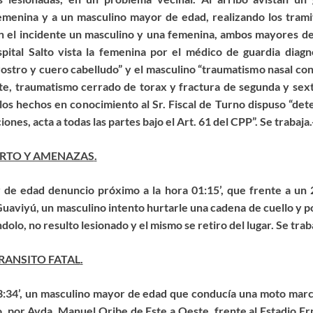
menina y a un masculino mayor de edad, realizando los trami
n
el incidente un masculino y una femenina, ambos mayores de
ital Salto vista la femenina por el médico de guardia diagnos
rostro y cuero cabelludo” y el masculino “traumatismo nasal con
te, traumatismo cerrado de torax y fractura de segunda y sext
los hechos en conocimiento al Sr. Fiscal de Turno dispuso “
dete
iones, acta a todas las partes bajo el Art. 61
del CPP”
.
Se trabaja.
URTO Y AMENAZAS
.
r de edad
denuncio
próximo
a la hora 01:15’, qu
e
frente a u
n 
 Guaviyú, un masculino intento hurtarle una cadena de cuello y 
dolo, no re
s
u
lto lesionado y el mismo se retiro del lugar
.
Se traba
TRANSITO FATAL
.
3:34’,
un masculino mayor de edad que conducía una moto ma
to, por Avda. Manuel Oribe de Este a Oeste, frente al Estadio E