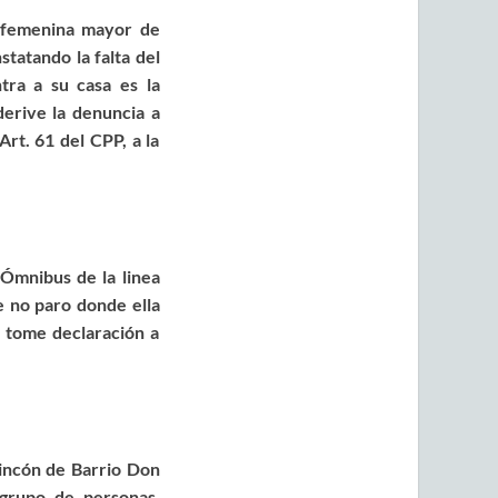
femenina
mayor
de
statando la falta del
tra a su casa es la
derive la denuncia a
Art. 61 del CPP, a la
e
Ómnibus
de la linea
 no paro donde ella
e tome declaración a
incón
de Barrio Don
grupo de
personas,