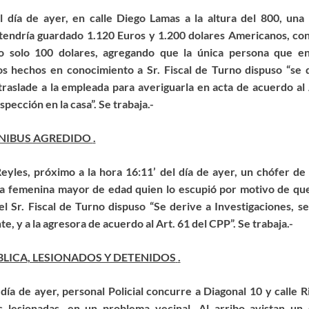
l día de ayer, en calle Diego Lamas a la altura del 800, un
a
tendría guardado 1.120 Euros y 1.200 dolares Americanos,
con
o solo
100 dolares,
agregando que la única persona que en
s hechos en conocimiento a Sr. Fiscal de Turno dispuso “se 
traslade a la empleada para averiguarla en acta de acuerdo al 
nspección en la casa”. Se trabaja.-
NIBUS AGREDIDO
.
Reyles, próximo a la hora 16:11’ del día de ayer,
un chófer d
a femenina mayor de edad quien lo escupió por motivo de que
el Sr. Fiscal de Turno dispuso “Se derive a Investigaciones, s
te, y a
la
agresora de acuerdo al Art. 61 del CPP”. Se trabaja.-
BLICA
, LESIONADOS Y DETENIDOS
.
 día de ayer, personal Policial concurre
a
Diagonal 10 y
calle
R
s lesionadas,
en un problema vecinal
. Al arrib
o
avistan un