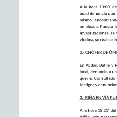
A la hora 13:00’ de
edad
denuncio que 
mismo,
encontrand
empleada. Puesto lo
Investigaciones, se 
victima, se realice i
2
.-
CHÓFER DE ÓM
En Avdas. Batlle y 
local,
denuncio a un
quería. Consultado 
testigos y denuncian
3
.-
RIÑA EN VÍA PU
A la hora 18:21’ del
Atilio
, por persona