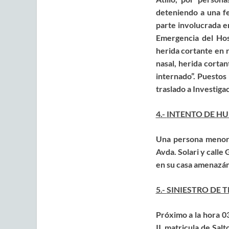
deteniendo a una fe
parte
involucrada e
Emergencia del Hosp
herida cortante en 
nasal,
herida cortan
internado”. Puestos 
traslado a Investigac
4
.-
INTENTO DE H
Una persona meno
Avda. Solari y calle
en su casa amenazán
5.-
SINIESTRO DE 
Próximo a la hora 0
II, matricula de Sal