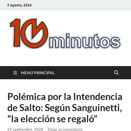
5 agosto, 2026
10minutos.com.uy
Tu conexión con Salto
MENÚ PRINCIPAL
Polémica por la Intendencia
de Salto: Según Sanguinetti,
“la elección se regaló”
29 septiembre, 2020
-
Dejar un comentario