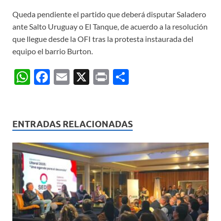
Queda pendiente el partido que deberá disputar Saladero
ante Salto Uruguay o El Tanque, de acuerdo a la resolución
que llegue desde la OFI tras la protesta instaurada del
equipo el barrio Burton.
W
F
E
X
P
C
h
ac
m
ri
o
at
e
ail
nt
m
s
b
p
ENTRADAS RELACIONADAS
A
o
ar
p
o
ti
p
k
r