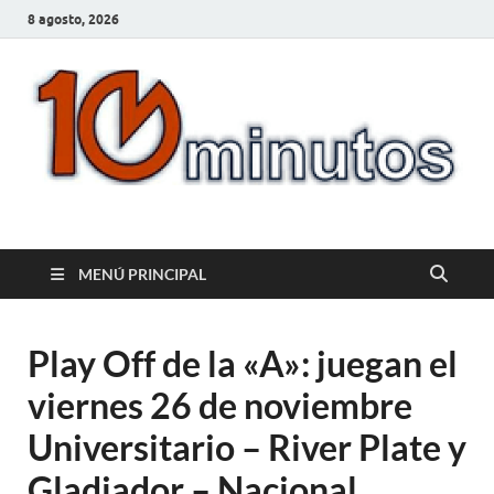
8 agosto, 2026
10minutos.com.uy
Tu conexión con Salto
MENÚ PRINCIPAL
Play Off de la «A»: juegan el
viernes 26 de noviembre
Universitario – River Plate y
Gladiador – Nacional.