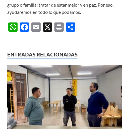
grupo o familia: tratar de estar mejor y en paz. Por eso,
ayudaremos en todo lo que podamos.
W
F
E
X
P
C
h
ac
m
ri
o
at
e
ail
nt
m
s
b
p
ENTRADAS RELACIONADAS
A
o
ar
p
o
ti
p
k
r