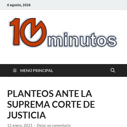
6 agosto, 2026
10minutos.com.uy
Tu conexión con Salto
MENÚ PRINCIPAL
PLANTEOS ANTE LA
SUPREMA CORTE DE
JUSTICIA
12 enero, 2021
-
Dejar un comentario