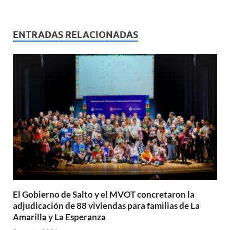
h
ac
m
ri
o
at
e
ail
nt
m
s
b
p
ENTRADAS RELACIONADAS
A
o
ar
p
o
ti
p
k
r
El Gobierno de Salto y el MVOT concretaron la
adjudicación de 88 viviendas para familias de La
Amarilla y La Esperanza