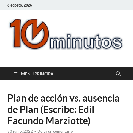
6 agosto, 2026
10minutos.com.uy
Tu conexión con Salto
MENÚ PRINCIPAL
Plan de acción vs. ausencia
de Plan (Escribe: Edil
Facundo Marziotte)
30 junio, 2022
-
Dejar un comentario