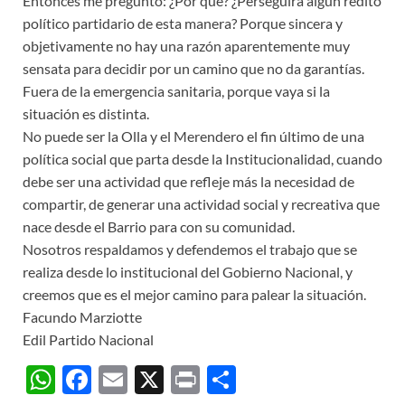
Entonces me pregunto: ¿Por que? ¿Perseguirá algún rédito
político partidario de esta manera? Porque sincera y
objetivamente no hay una razón aparentemente muy
sensata para decidir por un camino que no da garantías.
Fuera de la emergencia sanitaria, porque vaya si la
situación es distinta.
No puede ser la Olla y el Merendero el fin último de una
política social que parta desde la Institucionalidad, cuando
debe ser una actividad que refleje más la necesidad de
compartir, de generar una actividad social y recreativa que
nace desde el Barrio para con su comunidad.
Nosotros respaldamos y defendemos el trabajo que se
realiza desde lo institucional del Gobierno Nacional, y
creemos que es el mejor camino para palear la situación.
Facundo Marziotte
Edil Partido Nacional
W
F
E
X
P
C