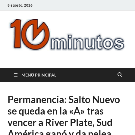
8 agosto, 2026
10minutos.com.uy
Tu conexión con Salto
MENÚ PRINCIPAL
Permanencia: Salto Nuevo
se queda en la «A» tras
vencer a River Plate, Sud
América ganó y da pelea