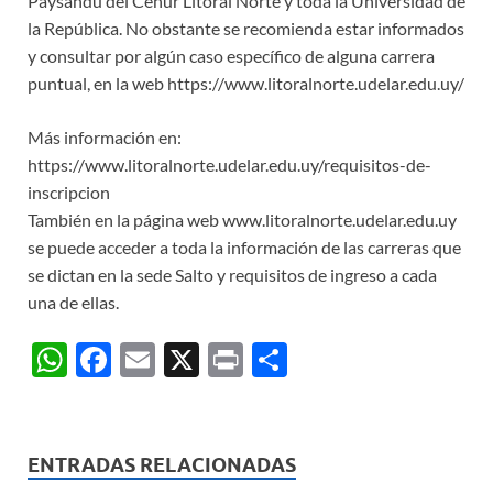
Paysandú del Cenur Litoral Norte y toda la Universidad de
la República. No obstante se recomienda estar informados
y consultar por algún caso específico de alguna carrera
puntual, en la web https://www.litoralnorte.udelar.edu.uy/
Más información en:
https://www.litoralnorte.udelar.edu.uy/requisitos-de-
inscripcion
También en la página web www.litoralnorte.udelar.edu.uy
se puede acceder a toda la información de las carreras que
se dictan en la sede Salto y requisitos de ingreso a cada
una de ellas.
W
F
E
X
P
C
h
ac
m
ri
o
at
e
ail
nt
m
s
b
p
ENTRADAS RELACIONADAS