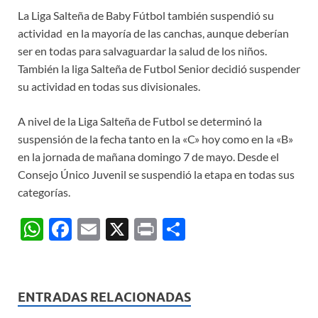
La Liga Salteña de Baby Fútbol también suspendió su
actividad en la mayoría de las canchas, aunque deberían
ser en todas para salvaguardar la salud de los niños.
También la liga Salteña de Futbol Senior decidió suspender
su actividad en todas sus divisionales.
A nivel de la Liga Salteña de Futbol se determinó la
suspensión de la fecha tanto en la «C» hoy como en la «B»
en la jornada de mañana domingo 7 de mayo. Desde el
Consejo Único Juvenil se suspendió la etapa en todas sus
categorías.
W
F
E
X
P
C
h
ac
m
ri
o
at
e
ail
nt
m
s
b
p
ENTRADAS RELACIONADAS