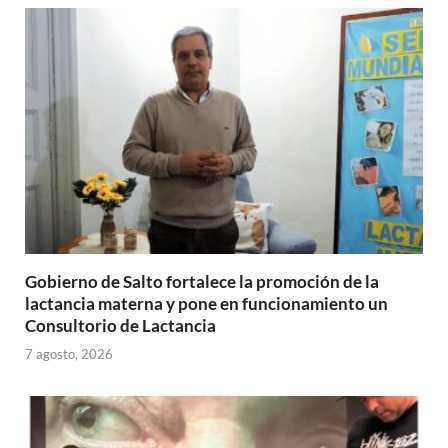
A
o
ar
p
o
ti
p
k
r
Gobierno de Salto fortalece la promoción de la
lactancia materna y pone en funcionamiento un
Consultorio de Lactancia
7 agosto, 2026