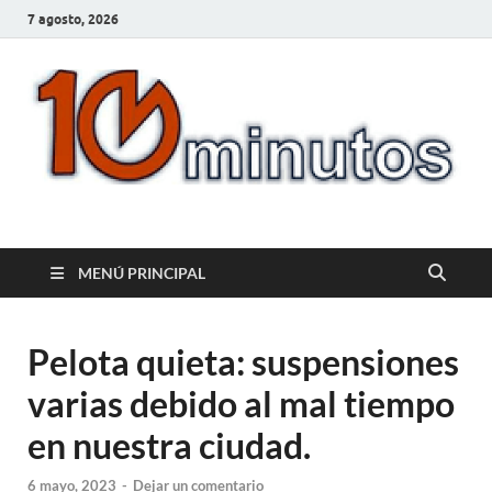
7 agosto, 2026
10minutos.com.uy
Tu conexión con Salto
MENÚ PRINCIPAL
Pelota quieta: suspensiones
varias debido al mal tiempo
en nuestra ciudad.
6 mayo, 2023
-
Dejar un comentario