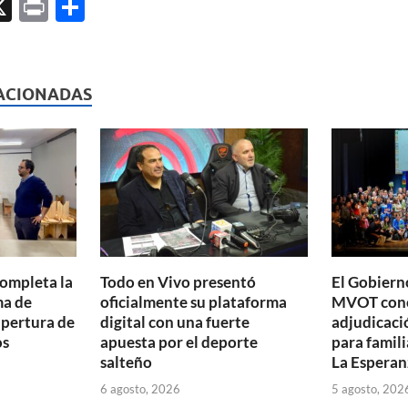
X
P
C
ri
o
l
nt
m
p
ACIONADAS
ar
ti
r
completa la
Todo en Vivo presentó
El Gobierno
ma de
oficialmente su plataforma
MVOT conc
apertura de
digital con una fuerte
adjudicaci
os
apuesta por el deporte
para famili
salteño
La Esperan
6 agosto, 2026
5 agosto, 202