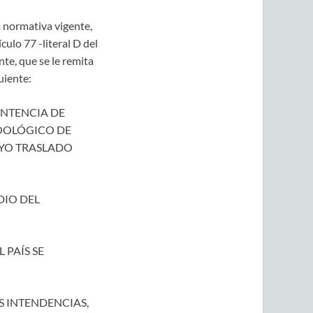
a normativa vigente,
culo 77 -literal D del
te, que se le remita
uiente:
INTENCIA DE
ZOOLÓGICO DE
UYO TRASLADO
DIO DEL
 PAÍS SE
S INTENDENCIAS,