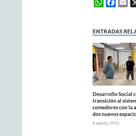
W
F
E
h
ac
m
at
e
ai
s
b
ENTRADAS REL
A
o
p
o
p
k
Desarrollo Social 
transición al siste
comedores con la 
dos nuevos espaci
6 agosto, 2026