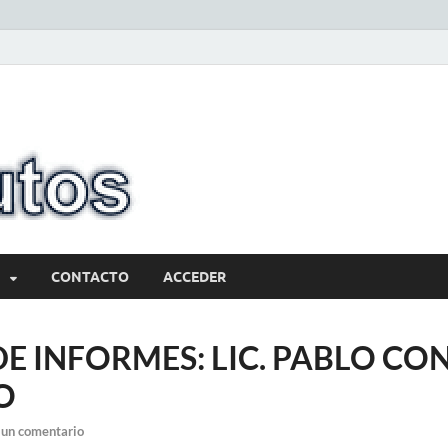
10minutos.com
Tu conexión con Salto
CONTACTO
ACCEDER
E INFORMES: LIC. PABLO CO
O
 un comentario