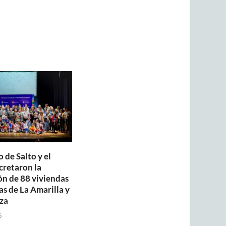
 de Salto y el
retaron la
ón de 88 viviendas
as de La Amarilla y
za
6