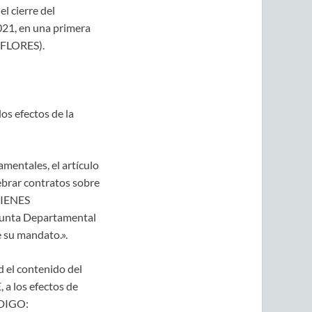
l cierre del
021, en una primera
FLORES).
los efectos de la
amentales, el artículo
ebrar contratos sobre
BIENES
Junta Departamental
 su mandato.».
d el contenido del
 a los efectos de
 DIGO: