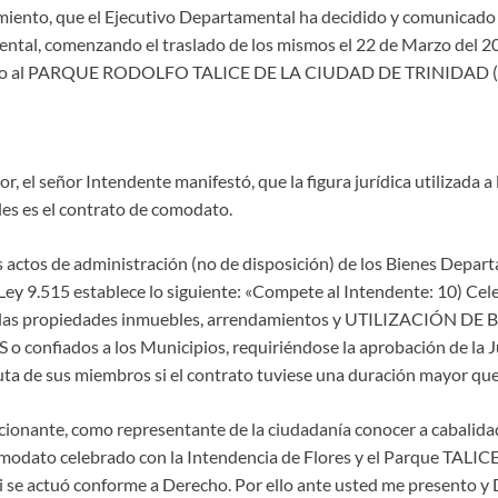
miento, que el Ejecutivo Departamental ha decidido y comunicado e
tal, comenzando el traslado de los mismos el 22 de Marzo del 2
slado al PARQUE RODOLFO TALICE DE LA CIUDAD DE TRINIDAD (
r, el señor Intendente manifestó, que la figura jurídica utilizada a 
les es el contrato de comodato.
s actos de administración (no de disposición) de los Bienes Depart
 Ley 9.515 establece lo siguiente: «Compete al Intendente: 10) Cel
e las propiedades inmuebles, arrendamientos y UTILIZACIÓN DE 
onfiados a los Municipios, requiriéndose la aprobación de la 
uta de sus miembros si el contrato tuviese una duración mayor que
icionante, como representante de la ciudadanía conocer a cabalida
modato celebrado con la Intendencia de Flores y el Parque TALICE,
si se actuó conforme a Derecho. Por ello ante usted me presento y