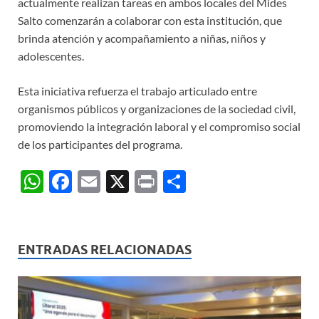
actualmente realizan tareas en ambos locales del Mides
Salto comenzarán a colaborar con esta institución, que
brinda atención y acompañamiento a niñas, niños y
adolescentes.
Esta iniciativa refuerza el trabajo articulado entre
organismos públicos y organizaciones de la sociedad civil,
promoviendo la integración laboral y el compromiso social
de los participantes del programa.
W
F
E
X
P
C
h
ac
m
ri
o
at
e
ail
nt
m
s
b
p
ENTRADAS RELACIONADAS
A
o
ar
p
o
ti
p
k
r