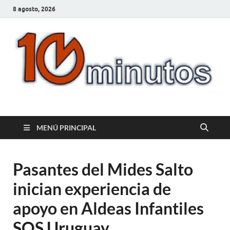
8 agosto, 2026
10minutos.com.uy
Tu conexión con Salto
MENÚ PRINCIPAL
Pasantes del Mides Salto
inician experiencia de
apoyo en Aldeas Infantiles
SOS Uruguay