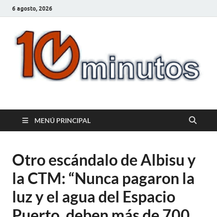
6 agosto, 2026
10minutos.com.uy
Tu conexión con Salto
MENÚ PRINCIPAL
Otro escándalo de Albisu y
la CTM: “Nunca pagaron la
luz y el agua del Espacio
Puerto, deben más de 700