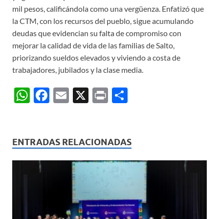
mil pesos, calificándola como una vergüenza. Enfatizó que
la CTM, con los recursos del pueblo, sigue acumulando
deudas que evidencian su falta de compromiso con
mejorar la calidad de vida de las familias de Salto,
priorizando sueldos elevados y viviendo a costa de
trabajadores, jubilados y la clase media.
W
F
E
X
P
C
h
ac
m
ri
o
at
e
ail
nt
m
s
b
p
ENTRADAS RELACIONADAS
A
o
ar
p
o
ti
p
k
r