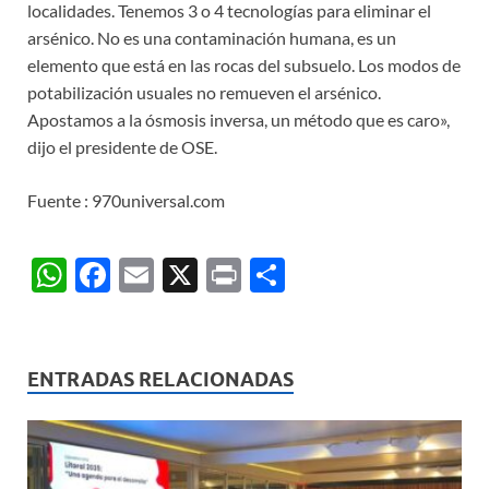
localidades. Tenemos 3 o 4 tecnologías para eliminar el
arsénico. No es una contaminación humana, es un
elemento que está en las rocas del subsuelo. Los modos de
potabilización usuales no remueven el arsénico.
Apostamos a la ósmosis inversa, un método que es caro»,
dijo el presidente de OSE.
Fuente : 970universal.com
W
F
E
X
P
C
h
ac
m
ri
o
at
e
ail
nt
m
s
b
p
ENTRADAS RELACIONADAS
A
o
ar
p
o
ti
p
k
r