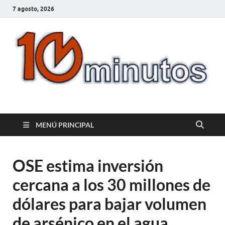
7 agosto, 2026
10minutos.com.uy
Tu conexión con Salto
MENÚ PRINCIPAL
OSE estima inversión
cercana a los 30 millones de
dólares para bajar volumen
de arsénico en el agua