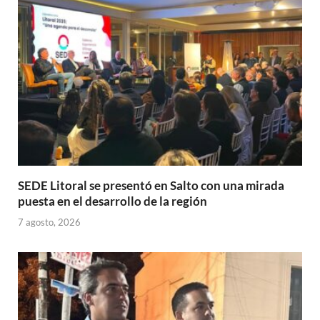
p
o
ti
p
k
r
SEDE Litoral se presentó en Salto con una mirada
puesta en el desarrollo de la región
7 agosto, 2026