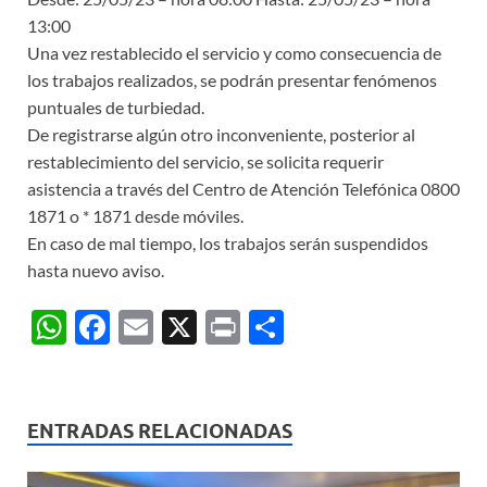
13:00
Una vez restablecido el servicio y como consecuencia de
los trabajos realizados, se podrán presentar fenómenos
puntuales de turbiedad.
De registrarse algún otro inconveniente, posterior al
restablecimiento del servicio, se solicita requerir
asistencia a través del Centro de Atención Telefónica 0800
1871 o * 1871 desde móviles.
En caso de mal tiempo, los trabajos serán suspendidos
hasta nuevo aviso.
W
F
E
X
P
C
h
ac
m
ri
o
at
e
ail
nt
m
s
b
p
ENTRADAS RELACIONADAS
A
o
ar