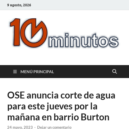
9 agosto, 2026
10minutos.com.uy
Tu conexión con Salto
MENÚ PRINCIPAL
OSE anuncia corte de agua
para este jueves por la
mañana en barrio Burton
24 mayo, 2023
-
Dejar un comentario