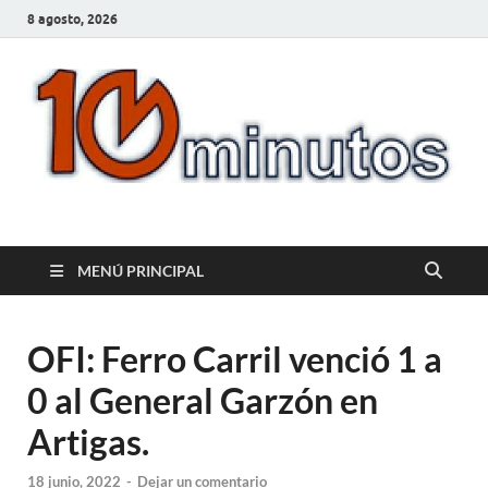
8 agosto, 2026
10minutos.com.uy
Tu conexión con Salto
MENÚ PRINCIPAL
OFI: Ferro Carril venció 1 a
0 al General Garzón en
Artigas.
18 junio, 2022
-
Dejar un comentario