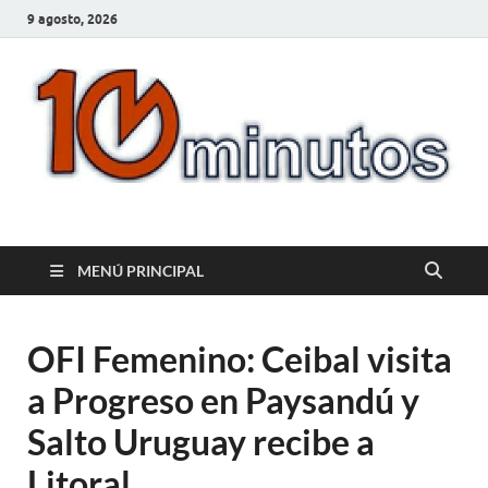
9 agosto, 2026
10minutos.com.uy
Tu conexión con Salto
MENÚ PRINCIPAL
OFI Femenino: Ceibal visita
a Progreso en Paysandú y
Salto Uruguay recibe a
Litoral.