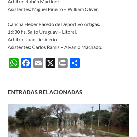
Arbitro: Rubén Martínez.
Asistentes: Miguel Piñeiro – William Oliver.
Cancha Heber Racedo de Deportivo Artigas.
16:30 hs. Salto Uruguay – Litoral.
Arbitro: Juan Desiderio.
Asistentes: Carlos Ramis – Alvanio Machado.
W
F
E
X
P
C
h
ac
m
ri
o
at
e
ail
nt
m
s
b
p
ENTRADAS RELACIONADAS
A
o
ar
p
o
ti
p
k
r