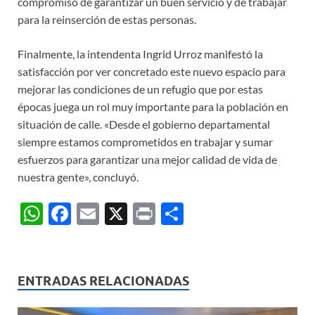
compromiso de garantizar un buen servicio y de trabajar
para la reinserción de estas personas.
Finalmente, la intendenta Ingrid Urroz manifestó la
satisfacción por ver concretado este nuevo espacio para
mejorar las condiciones de un refugio que por estas
épocas juega un rol muy importante para la población en
situación de calle. «Desde el gobierno departamental
siempre estamos comprometidos en trabajar y sumar
esfuerzos para garantizar una mejor calidad de vida de
nuestra gente», concluyó.
W
F
E
X
P
C
h
ac
m
ri
o
at
e
ail
nt
m
s
b
p
ENTRADAS RELACIONADAS
A
o
ar