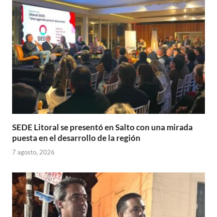
p
o
ti
p
k
r
SEDE Litoral se presentó en Salto con una mirada
puesta en el desarrollo de la región
7 agosto, 2026