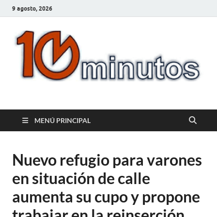
9 agosto, 2026
10minutos.com.uy
Tu conexión con Salto
MENÚ PRINCIPAL
Nuevo refugio para varones
en situación de calle
aumenta su cupo y propone
trabajar en la reinserción