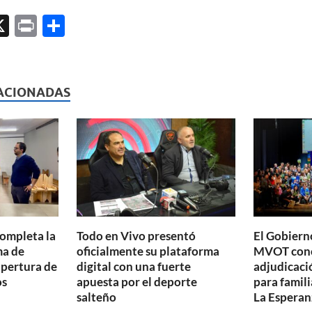
X
P
C
ri
o
l
nt
m
p
ACIONADAS
ar
ti
r
completa la
Todo en Vivo presentó
El Gobierno
ma de
oficialmente su plataforma
MVOT conc
apertura de
digital con una fuerte
adjudicaci
os
apuesta por el deporte
para famili
salteño
La Esperan