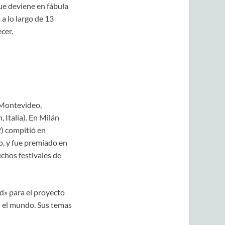
que deviene en fábula
 a lo largo de 13
cer.
(Montevideo,
 Italia). En Milán
2) compitió en
o, y fue premiado en
uchos festivales de
ad» para el proyecto
n el mundo. Sus temas