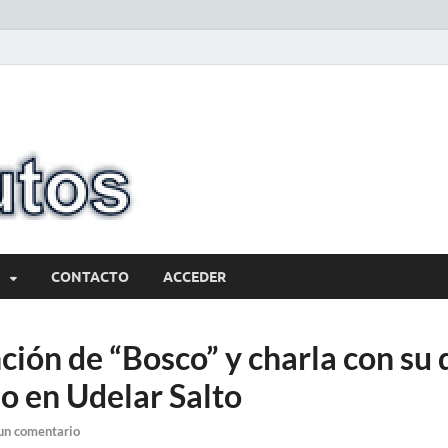
10minutos.com
Tu conexión con Salto
CONTACTO
ACCEDER
ión de “Bosco” y charla con su 
o en Udelar Salto
un comentario