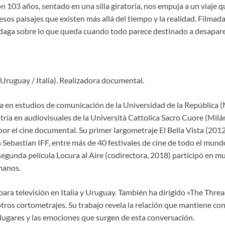
n 103 años, sentado en una silla giratoria, nos empuja a un viaje 
sos paisajes que existen más allá del tiempo y la realidad. Filmada
indaga sobre lo que queda cuando todo parece destinado a desapare
Uruguay / Italia). Realizadora documental.
ra en estudios de comunicación de la Universidad de la República 
ía en audiovisuales de la Università Cattolica Sacro Cuore (Milán,
or el cine documental. Su primer largometraje El Bella Vista (201
 Sebastian IFF, entre más de 40 festivales de cine de todo el mund
segunda película Locura al Aire (codirectora, 2018) participó en m
manos.
 para televisión en Italia y Uruguay. También ha dirigido «The Thre
tros cortometrajes. Su trabajo revela la relación que mantiene co
 lugares y las emociones que surgen de esta conversación.