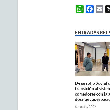
W
F
E
h
ac
m
at
e
ai
s
b
ENTRADAS REL
A
o
p
o
p
k
Desarrollo Social 
transición al siste
comedores con la 
dos nuevos espaci
6 agosto, 2026