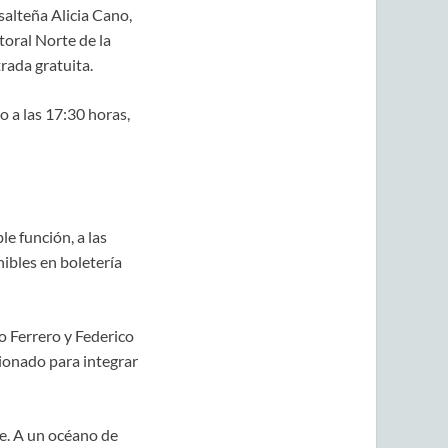
salteña Alicia Cano,
toral Norte de la
rada gratuita.
o a las 17:30 horas,
e función, a las
nibles en boletería
o Ferrero y Federico
ionado para integrar
e. A un océano de