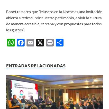
Bonet remarcó que “Museos en la Noche es una invitación
abierta a redescubrir nuestro patrimonio, a vivir la cultura
de manera accesible, cercana y con propuestas para todos
los gustos”.
W
F
E
X
P
C
h
ac
m
ri
o
at
e
ail
nt
m
s
b
p
ENTRADAS RELACIONADAS
A
o
ar
p
o
ti
p
k
r