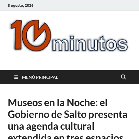
8 agosto, 2026
10minutos.com.uy
Tu conexión con Salto
MENÚ PRINCIPAL
Museos en la Noche: el
Gobierno de Salto presenta
una agenda cultural
extendida en tres espacios