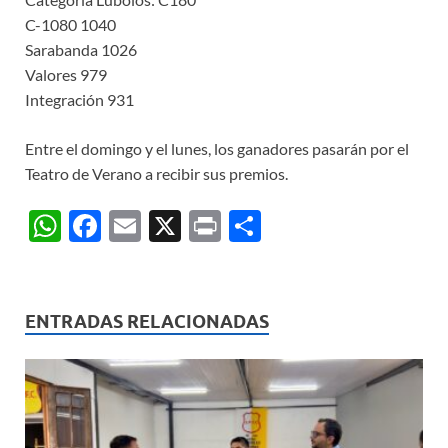
C-1080 1040
Sarabanda 1026
Valores 979
Integración 931
Entre el domingo y el lunes, los ganadores pasarán por el
Teatro de Verano a recibir sus premios.
W
F
E
X
P
C
h
ac
m
ri
o
at
e
ail
nt
m
s
b
p
ENTRADAS RELACIONADAS
A
o
ar
p
o
ti
p
k
r