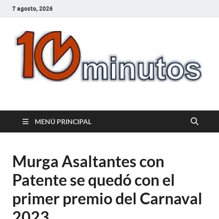
7 agosto, 2026
10minutos.com.uy
Tu conexión con Salto
MENÚ PRINCIPAL
Murga Asaltantes con
Patente se quedó con el
primer premio del Carnaval
2023