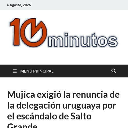
6 agosto, 2026
10minutos.com.uy
Tu conexión con Salto
MENÚ PRINCIPAL
Mujica exigió la renuncia de
la delegación uruguaya por
el escándalo de Salto
Grande