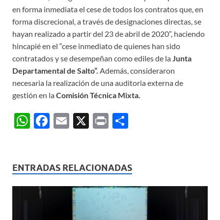
en forma inmediata el cese de todos los contratos que, en
forma discrecional, a través de designaciones directas, se
hayan realizado a partir del 23 de abril de 2020”, haciendo
hincapié en el “cese inmediato de quienes han sido
contratados y se desempeñan como ediles de la
Junta
Departamental de Salto”.
Además, consideraron
necesaria la realización de una auditoria externa de
gestión en la
Comisión Técnica Mixta.
W
F
E
X
P
C
h
ac
m
ri
o
at
e
ail
nt
m
s
b
p
ENTRADAS RELACIONADAS
A
o
ar
p
o
ti
p
k
r