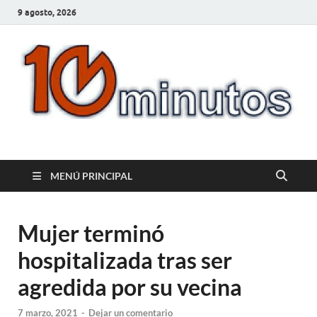
9 agosto, 2026
10minutos.com.uy
Tu conexión con Salto
MENÚ PRINCIPAL
Mujer terminó
hospitalizada tras ser
agredida por su vecina
7 marzo, 2021
-
Dejar un comentario