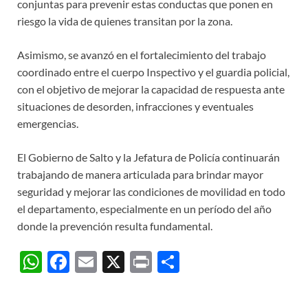
conjuntas para prevenir estas conductas que ponen en
riesgo la vida de quienes transitan por la zona.
Asimismo, se avanzó en el fortalecimiento del trabajo
coordinado entre el cuerpo Inspectivo y el guardia policial,
con el objetivo de mejorar la capacidad de respuesta ante
situaciones de desorden, infracciones y eventuales
emergencias.
El Gobierno de Salto y la Jefatura de Policía continuarán
trabajando de manera articulada para brindar mayor
seguridad y mejorar las condiciones de movilidad en todo
el departamento, especialmente en un período del año
donde la prevención resulta fundamental.
W
F
E
X
P
C
h
ac
m
ri
o
at
e
ail
nt
m