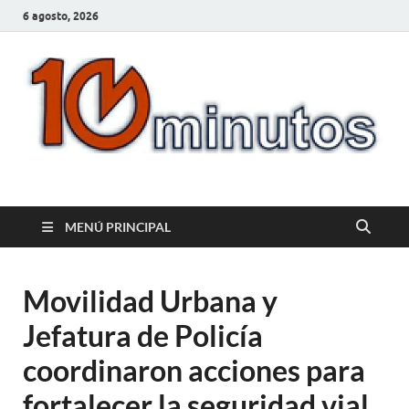
6 agosto, 2026
10minutos.com.uy
Tu conexión con Salto
MENÚ PRINCIPAL
Movilidad Urbana y
Jefatura de Policía
coordinaron acciones para
fortalecer la seguridad vial