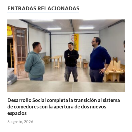
s
b
p
ENTRADAS RELACIONADAS
A
o
ar
p
o
ti
p
k
r
Desarrollo Social completa la transición al sistema
de comedores con la apertura de dos nuevos
espacios
6 agosto, 2026