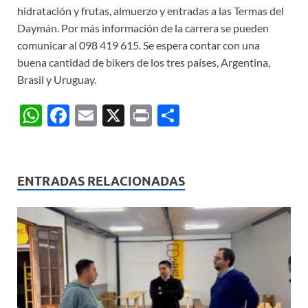
hidratación y frutas, almuerzo y entradas a las Termas del
Daymán. Por más información de la carrera se pueden
comunicar al 098 419 615. Se espera contar con una
buena cantidad de bikers de los tres países, Argentina,
Brasil y Uruguay.
W
F
E
X
P
C
h
ac
m
ri
o
at
e
ail
nt
m
s
b
p
ENTRADAS RELACIONADAS
A
o
ar
p
o
ti
p
k
r