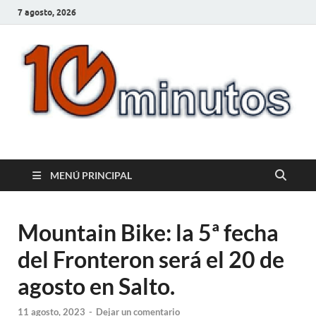
7 agosto, 2026
10minutos.com.uy
Tu conexión con Salto
MENÚ PRINCIPAL
Mountain Bike: la 5ª fecha
del Fronteron será el 20 de
agosto en Salto.
11 agosto, 2023
-
Dejar un comentario