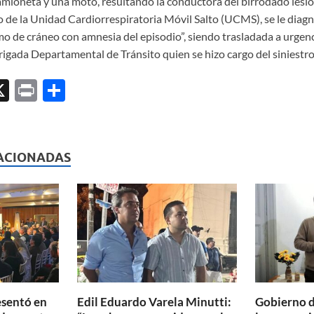
amioneta y una moto, resultando la conductora del birrodado lesio
de la Unidad Cardiorrespiratoria Móvil Salto (UCMS), se le diagn
o de cráneo con amnesia del episodio”, siendo trasladada a urgen
igada Departamental de Tránsito quien se hizo cargo del siniestro
X
P
C
ri
o
l
nt
m
p
ACIONADAS
ar
ti
r
esentó en
Edil Eduardo Varela Minutti:
Gobierno d