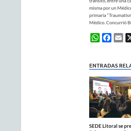
tránsito, entre una c
misma por un Médico 
primaria “Traumatism
Médico. Concurrió Br
W
F
E
h
ac
m
at
e
ai
s
b
ENTRADAS REL
A
o
p
o
p
k
SEDE Litoral se pr