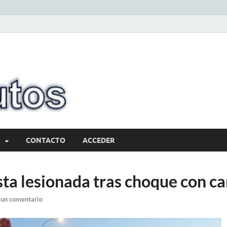
10minutos.com
Tu conexión con Salto
CONTACTO
ACCEDER
sta lesionada tras choque con c
 un comentario