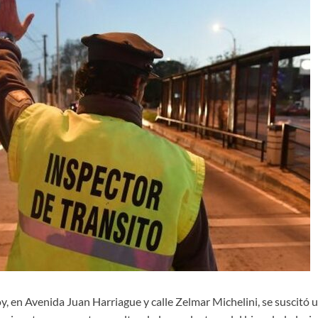
y, en Avenida Juan Harriague y calle Zelmar Michelini, se suscitó u