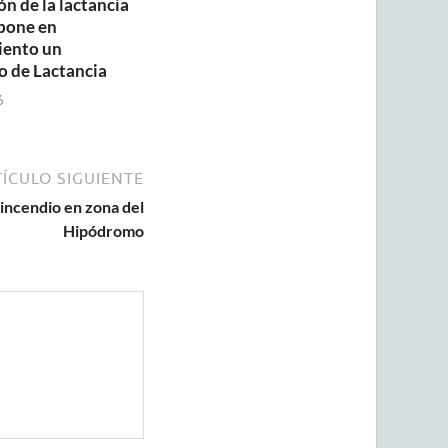
n de la lactancia
pone en
iento un
o de Lactancia
6
ÍCULO SIGUIENTE
 incendio en zona del
Hipódromo