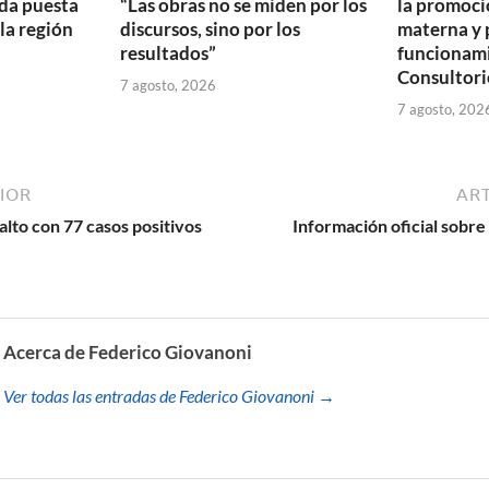
da puesta
“Las obras no se miden por los
la promoció
 la región
discursos, sino por los
materna y 
resultados”
funcionam
Consultori
7 agosto, 2026
7 agosto, 202
IOR
ART
alto con 77 casos positivos
Información oficial sobre
Acerca de Federico Giovanoni
Ver todas las entradas de Federico Giovanoni →