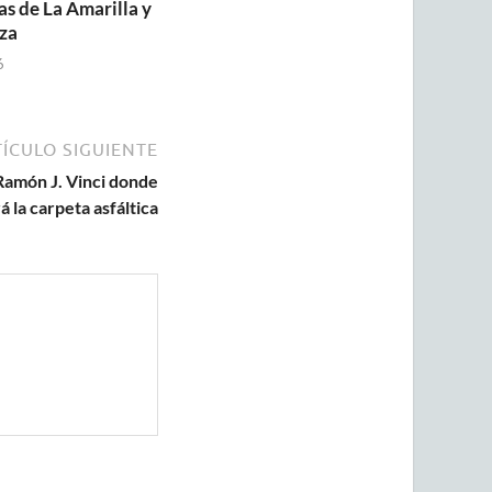
as de La Amarilla y
za
6
ÍCULO SIGUIENTE
. Ramón J. Vinci donde
á la carpeta asfáltica