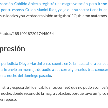
 sanción. Cabildo Abierto registró una magra votación, pero
Irene
ó por su esposo, Guido Manini Ríos, y dijo que su sector tiene bue
us ideales y su verdadera visión artiguista”. “Quisieron matarnos
m/i/status/1851401872017445054
 presión
l periodista Diego Martini en su cuenta en X, la hasta ahora senad
a, le envió un mensaje de audio a sus correligionarios tras conocer
 en la noche del domingo pasado
.
nistra y esposa del líder cabildante, confesó que no pudo acompañ
a noche, donde reconoció la magra votación, porque tuvo un “pico 
er reposo.