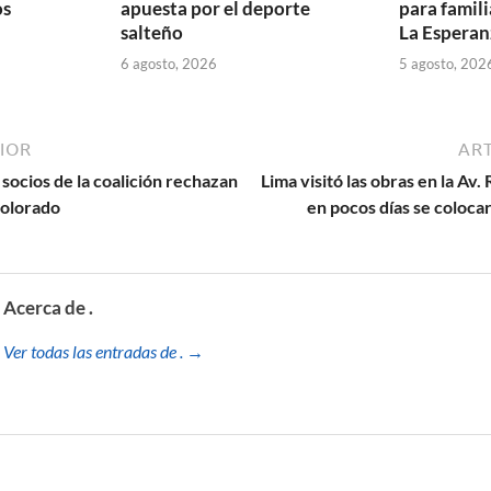
os
apuesta por el deporte
para famili
salteño
La Esperan
6 agosto, 2026
5 agosto, 202
IOR
ART
socios de la coalición rechazan
Lima visitó las obras en la Av
colorado
en pocos días se colocar
Acerca de .
Ver todas las entradas de . →