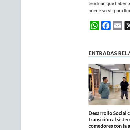
tendrían que haber p
puede servir para lim
W
F
E
h
ac
m
at
e
ai
s
b
ENTRADAS REL
A
o
p
o
p
k
Desarrollo Social 
transición al siste
comedores con la 