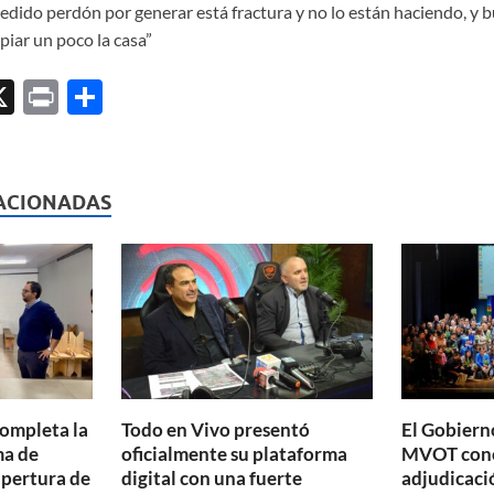
edido perdón por generar está fractura y no lo están haciendo, y 
piar un poco la casa”
X
P
C
ri
o
l
nt
m
p
ACIONADAS
ar
ti
r
completa la
Todo en Vivo presentó
El Gobierno
ma de
oficialmente su plataforma
MVOT conc
apertura de
digital con una fuerte
adjudicaci