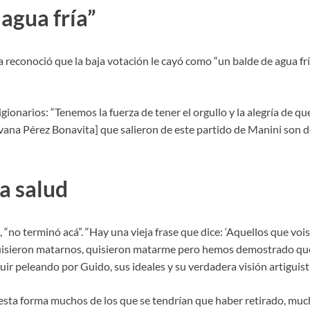
agua fría”
 reconoció que la baja votación le cayó como “un balde de agua fría
igionarios: “Tenemos la fuerza de tener el orgullo y la alegría de q
lvana Pérez Bonavita] que salieron de este partido de Manini son d
a salud
 “no terminó acá”. “Hay una vieja frase que dice: ‘Aquellos que voi
quisieron matarnos, quisieron matarme pero hemos demostrado q
ir peleando por Guido, sus ideales y su verdadera visión artiguista
esta forma muchos de los que se tendrían que haber retirado, muc