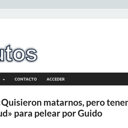
10minutos.com
Tu conexión con Salto
CONTACTO
ACCEDER
«Quisieron matarnos, pero ten
ud» para pelear por Guido