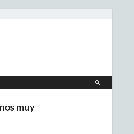
.uy
emos muy