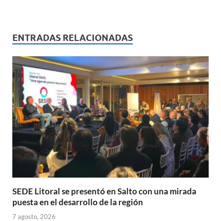
h
ac
m
ri
o
at
e
ail
nt
m
s
b
p
ENTRADAS RELACIONADAS
A
o
ar
p
o
ti
p
k
r
SEDE Litoral se presentó en Salto con una mirada
puesta en el desarrollo de la región
7 agosto, 2026